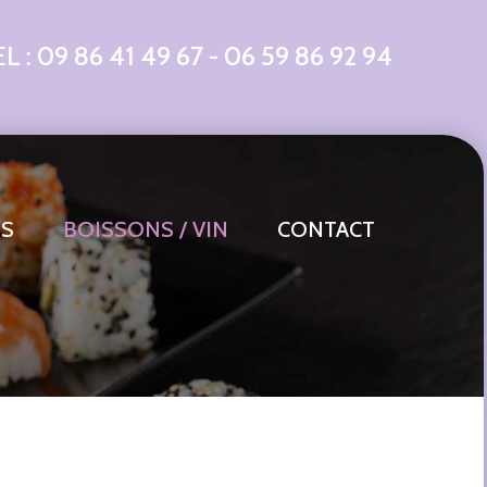
EL :
09 86 41 49 67
-
06 59 86 92 94
TS
BOISSONS / VIN
CONTACT